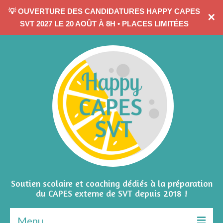
💡 OUVERTURE DES CANDIDATURES HAPPY CAPES
✕
CONTACTEZ-MOI
SVT 2027 LE 20 AOÛT À 8H • PLACES LIMITÉES
Soutien scolaire et coaching dédiés à la préparation
du CAPES externe de SVT depuis 2018 !
Menu