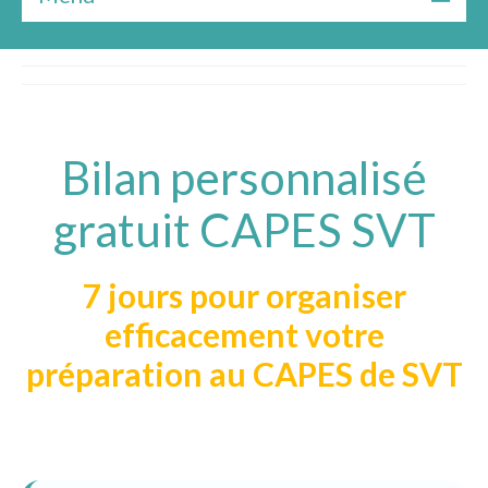
Bilan gratuit
Les formules
Le livre
Bilan personnalisé
Ressources
gratuit CAPES SVT
★★★ Témoignages
À Propos
7 jours pour organiser
efficacement votre
préparation au CAPES de SVT