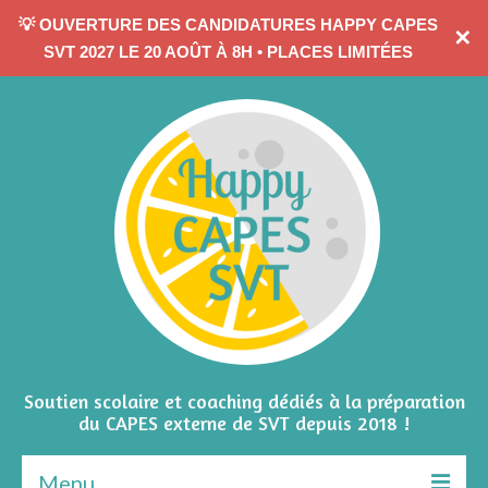
💡 OUVERTURE DES CANDIDATURES HAPPY CAPES
✕
CONTACTEZ-MOI
SVT 2027 LE 20 AOÛT À 8H • PLACES LIMITÉES
Soutien scolaire et coaching dédiés à la préparation
du CAPES externe de SVT depuis 2018 !
Menu