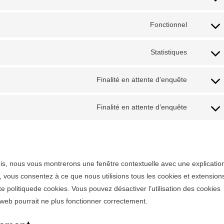
Consent
to
Fonctionnel
service
Consent
google-
to
recaptc
Statistiques
service
Consent
wordpre
to
Finalité en attente d’enquête
service
Consent
google-
to
analytic
Finalité en attente d’enquête
service
Consent
google-
to
fonts
service
divers
ois, nous vous montrerons une fenêtre contextuelle avec une explicatio
, vous consentez à ce que nous utilisions tous les cookies et extension
e politiquede cookies. Vous pouvez désactiver l’utilisation des cookies
e web pourrait ne plus fonctionner correctement.