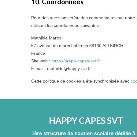
10. Coordonnées
Pour des questions et/ou des commentaires sur notre po
utilisant les coordonnées suivantes :
Mathilde Martin
57 avenue du maréchal Foch 68130 ALTKIRCH
France
Site web :
https://prepa-capes-svt.fr
E-mail :
mathilde@
happy-svt.fr
Cette politique de cookies a été synchronisée avec
coo
HAPPY CAPES SVT
1ère structure de soutien scolaire dédiée à 