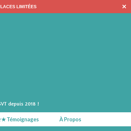
CONTACTEZ-MOI
✕
PLACES LIMITÉES
SVT depuis 2018 !
★ Témoignages
À Propos