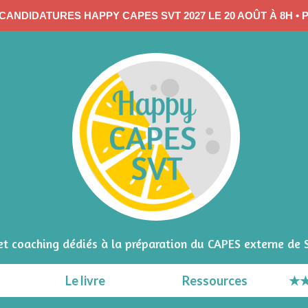
CANDIDATURES HAPPY CAPES SVT 2027 LE 20 AOÛT À 8H • 
 et coaching dédiés à la préparation du CAPES externe de 
Le livre
Ressources
★★