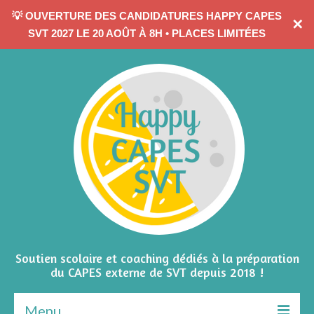
💡 OUVERTURE DES CANDIDATURES HAPPY CAPES
✕
CONTACTEZ-MOI
SVT 2027 LE 20 AOÛT À 8H • PLACES LIMITÉES
Soutien scolaire et coaching dédiés à la préparation
du CAPES externe de SVT depuis 2018 !
Menu