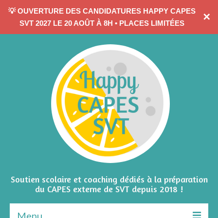
💡 OUVERTURE DES CANDIDATURES HAPPY CAPES
✕
CONTACTEZ-MOI
SVT 2027 LE 20 AOÛT À 8H • PLACES LIMITÉES
Soutien scolaire et coaching dédiés à la préparation
du CAPES externe de SVT depuis 2018 !
Menu