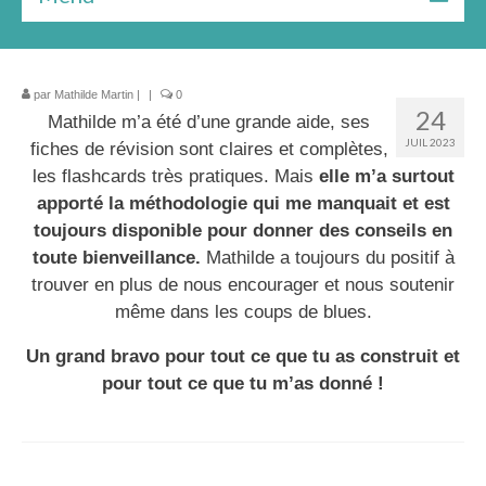
Bilan gratuit
par
Les formules
Mathilde Martin
|
|
0
24
Mathilde m’a été d’une grande aide, ses
Le livre
JUIL 2023
fiches de révision sont claires et complètes,
les flashcards très pratiques. Mais
elle m’a surtout
Ressources
apporté la méthodologie qui me manquait et est
toujours disponible pour donner des conseils en
★★★ Témoignages
toute bienveillance.
Mathilde a toujours du positif à
À Propos
trouver en plus de nous encourager et nous soutenir
même dans les coups de blues.
Un grand bravo pour tout ce que tu as construit et
pour tout ce que tu m’as donné !