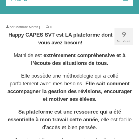
Bilan gratuit
par
Les formules
Mathilde Martin
|
|
0
9
Happy CAPES SVT est LA plateforme dont
Le livre
SEP 2022
vous avez besoin!
Ressources
Mathilde est
extrêmement compréhensive et à
l’écoute des situations de tous.
★★★ Témoignages
Elle possède une méthodologie qui a collé
À Propos
parfaitement avec mes besoins.
Elle sait comment
accompagner la gestion des révisions, encourager
et motiver ses élèves.
Sa plateforme est une ressource qui a été
essentielle à mon travail cette année
, elle est facile
d’accès et bien pensée.