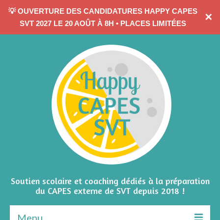
💡 OUVERTURE DES CANDIDATURES HAPPY CAPES
✕
CONTACTEZ-MOI
SVT 2027 LE 20 AOÛT À 8H • PLACES LIMITÉES
Soutien scolaire et coaching dédiés à la préparation
du CAPES externe de SVT depuis 2018 !
Menu