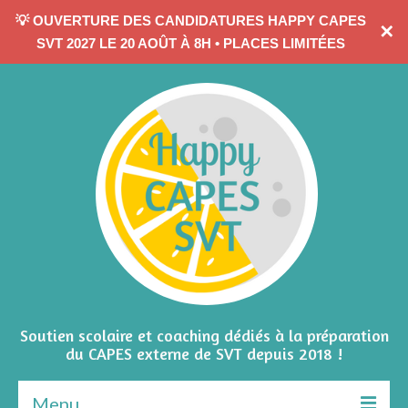
💡 OUVERTURE DES CANDIDATURES HAPPY CAPES
✕
CONTACTEZ-MOI
SVT 2027 LE 20 AOÛT À 8H • PLACES LIMITÉES
Soutien scolaire et coaching dédiés à la préparation
du CAPES externe de SVT depuis 2018 !
Menu