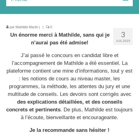
Bilan gratuit
par
Les formules
Mathilde Martin
|
|
0
3
Un énorme merci à Mathilde, sans qui je
Le livre
JUIL 2025
n’aurai pas été admise!
Ressources
J’ai passé le concours en candidat libre et
l’accompagnement de Mathilde a été essentiel. La
★★★ Témoignages
plateforme contient une mine d’informations, tout y est
: les notions de cours au niveau master, les
À Propos
programmes, la méthode, les attentes du jury et une
multitude de conseils. Les devoirs sont corrigés avec
des explications détaillées, et des conseils
concrets et pertinents
. De plus, Mathilde est toujours
à l’écoute, bienveillante et encourageante.
Je la recommande sans hésiter !