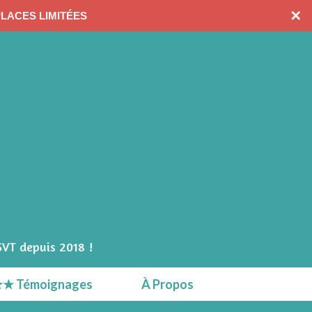
CONTACTEZ-MOI
✕
PLACES LIMITÉES
SVT depuis 2018 !
★ Témoignages
À Propos