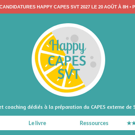
CANDIDATURES HAPPY CAPES SVT 2027 LE 20 AOÛT À 8H • 
 et coaching dédiés à la préparation du CAPES externe de 
Le livre
Ressources
★★