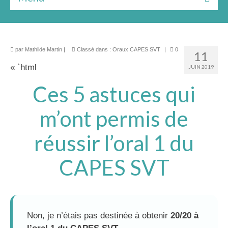
Bilan gratuit
Les formules
par
Mathilde Martin
|
Classé dans :
Oraux CAPES SVT
|
0
11
Le livre
« `html
JUIN 2019
Ces 5 astuces qui
Ressources
★★★ Témoignages
m’ont permis de
À Propos
réussir l’oral 1 du
CAPES SVT
Non, je n’étais pas destinée à obtenir
20/20 à