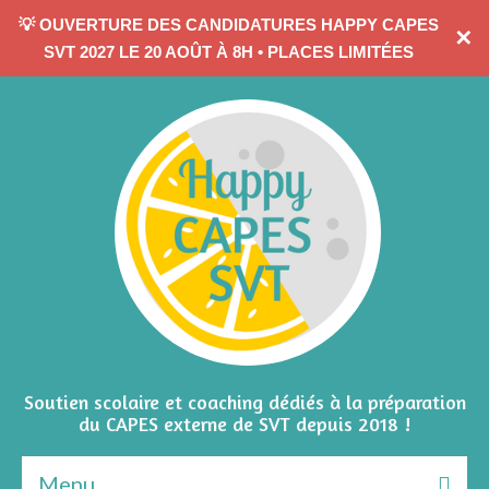
💡 OUVERTURE DES CANDIDATURES HAPPY CAPES
✕
CONTACTEZ-MOI
SVT 2027 LE 20 AOÛT À 8H • PLACES LIMITÉES
Soutien scolaire et coaching dédiés à la préparation
du CAPES externe de SVT depuis 2018 !
Menu