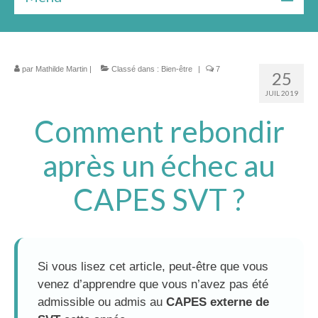
Bilan gratuit
Les formules
par
Mathilde Martin
|
Classé dans :
Bien-être
|
7
25
Le livre
JUIL 2019
Comment rebondir
Ressources
★★★ Témoignages
après un échec au
À Propos
CAPES SVT ?
Si vous lisez cet article, peut-être que vous
venez d’apprendre que vous n’avez pas été
admissible ou admis au
CAPES externe de