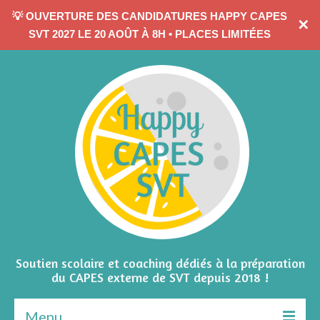
💡 OUVERTURE DES CANDIDATURES HAPPY CAPES
✕
CONTACTEZ-MOI
SVT 2027 LE 20 AOÛT À 8H • PLACES LIMITÉES
Soutien scolaire et coaching dédiés à la préparation
du CAPES externe de SVT depuis 2018 !
Menu